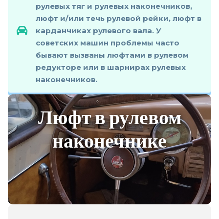
рулевых тяг и рулевых наконечников,
люфт и/или течь рулевой рейки, люфт в
карданчиках рулевого вала. У
советских машин проблемы часто
бывают вызваны люфтами в рулевом
редукторе или в шарнирах рулевых
наконечников.
Люфт в рулевом
наконечнике